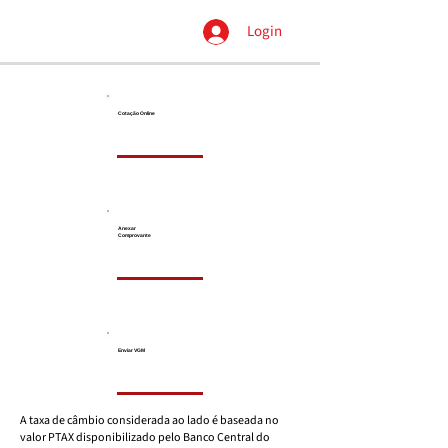
Login
Cotação
Online
Anexar
Comprovante
Enviar VGM
A taxa de câmbio considerada ao lado é baseada no
valor PTAX disponibilizado pelo Banco Central do