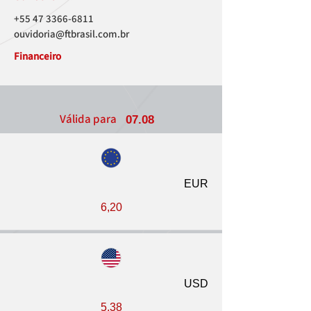
+55 47 3366-6811
ouvidoria@ftbrasil.com.br
Financeiro
Válida para
07.08
EUR
6,20
USD
5,38