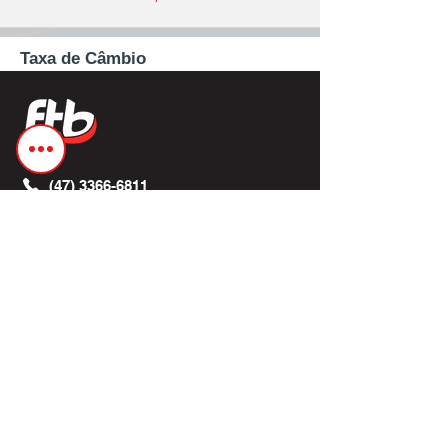
Taxa de Câmbio
(47) 3366-6811
Segunda a Sexta-feira
8h às 12h - 13h30 às 18h
Fale com a gente!
A FTB
Sobre a FTB
Soluções
Compliance